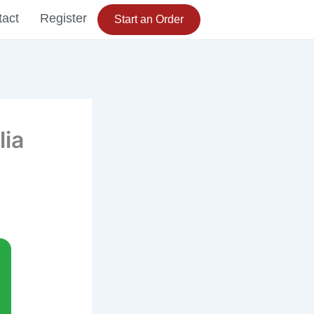
tact
Register
Start an Order
lia