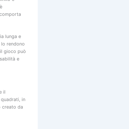
 è
, comporta
ria lunga e
a lo rendono
 il gioco può
abilità e
 il
quadrati, in
o creato da