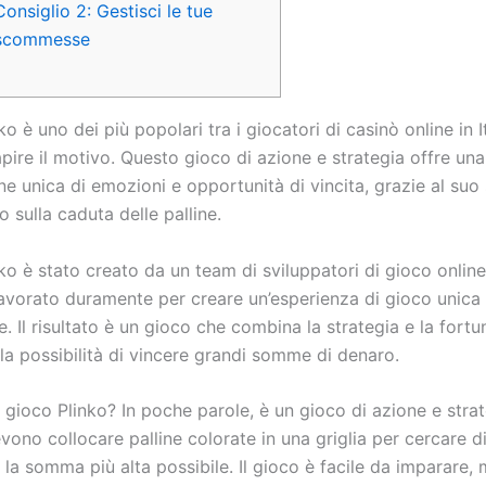
Consiglio 2: Gestisci le tue
scommesse
nko è uno dei più popolari tra i giocatori di casinò online in I
capire il motivo. Questo gioco di azione e strategia offre una
e unica di emozioni e opportunità di vincita, grazie al suo
 sulla caduta delle palline.
nko è stato creato da un team di sviluppatori di gioco online
avorato duramente per creare un’esperienza di gioco unica
. Il risultato è un gioco che combina la strategia e la fortu
 la possibilità di vincere grandi somme di denaro.
 gioco Plinko? In poche parole, è un gioco di azione e strate
vono collocare palline colorate in una griglia per cercare d
la somma più alta possibile. Il gioco è facile da imparare, m