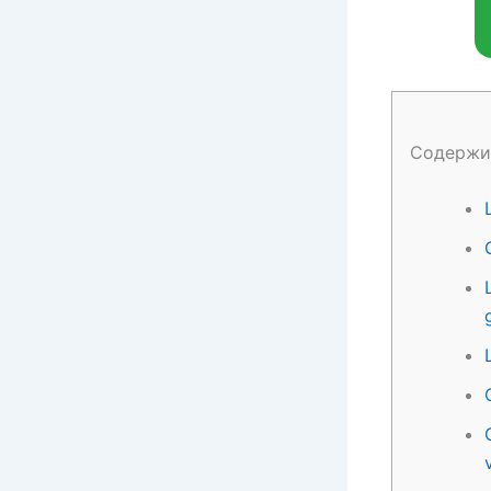
Содержи