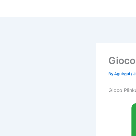
Skip
to
content
Gioco 
By
Aguirgui
/
J
Gioco Plinko