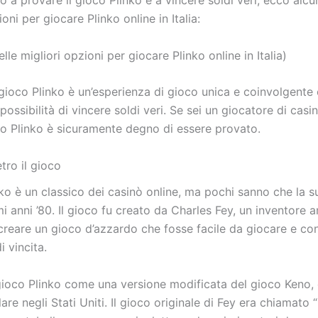
o a provare il gioco Plinko e a vincere soldi veri, ecco alcu
ioni per giocare Plinko online in Italia:
lle migliori opzioni per giocare Plinko online in Italia)
il gioco Plinko è un’esperienza di gioco unica e coinvolgente 
 possibilità di vincere soldi veri. Se sei un giocatore di casin
ioco Plinko è sicuramente degno di essere provato.
etro il gioco
nko è un classico dei casinò online, ma pochi sanno che la s
imi anni ’80. Il gioco fu creato da Charles Fey, un inventore 
creare un gioco d’azzardo che fosse facile da giocare e con
i vincita.
 gioco Plinko come una versione modificata del gioco Keno,
re negli Stati Uniti. Il gioco originale di Fey era chiamato 