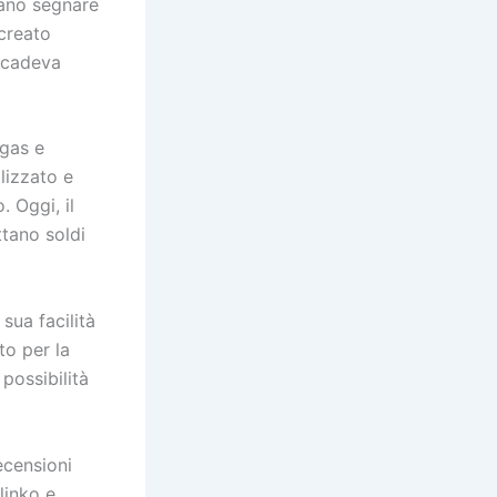
vano segnare
 creato
e cadeva
egas e
lizzato e
 Oggi, il
ttano soldi
sua facilità
to per la
 possibilità
ecensioni
linko e