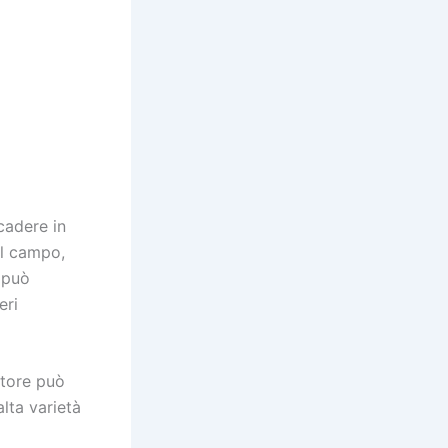
 cadere in
el campo,
e può
eri
catore può
alta varietà