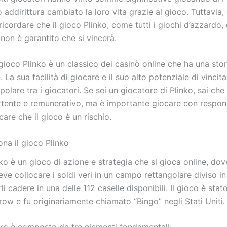
 addirittura cambiato la loro vita grazie al gioco. Tuttavia,
icordare che il gioco Plinko, come tutti i giochi d’azzardo
 non è garantito che si vincerà.
il gioco Plinko è un classico dei casinò online che ha una sto
. La sua facilità di giocare e il suo alto potenziale di vincit
olare tra i giocatori. Se sei un giocatore di Plinko, sai che
rtente e remunerativo, ma è importante giocare con respons
are che il gioco è un rischio.
na il gioco Plinko
nko è un gioco di azione e strategia che si gioca online, dove
ve collocare i soldi veri in un campo rettangolare diviso in 
i cadere in una delle 112 caselle disponibili. Il gioco è stat
ow e fu originariamente chiamato “Bingo” negli Stati Uniti.