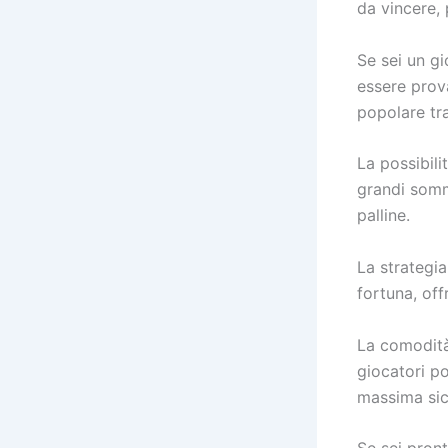
da vincere,
Se sei un gi
essere prova
popolare tra 
La possibilit
grandi somm
palline.
La strategia
fortuna, off
La comodità 
giocatori p
massima sic