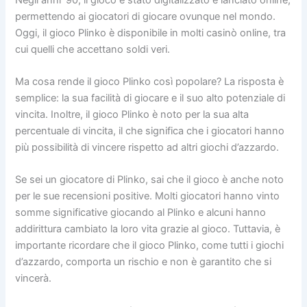
permettendo ai giocatori di giocare ovunque nel mondo.
Oggi, il gioco Plinko è disponibile in molti casinò online, tra
cui quelli che accettano soldi veri.
Ma cosa rende il gioco Plinko così popolare? La risposta è
semplice: la sua facilità di giocare e il suo alto potenziale di
vincita. Inoltre, il gioco Plinko è noto per la sua alta
percentuale di vincita, il che significa che i giocatori hanno
più possibilità di vincere rispetto ad altri giochi d’azzardo.
Se sei un giocatore di Plinko, sai che il gioco è anche noto
per le sue recensioni positive. Molti giocatori hanno vinto
somme significative giocando al Plinko e alcuni hanno
addirittura cambiato la loro vita grazie al gioco. Tuttavia, è
importante ricordare che il gioco Plinko, come tutti i giochi
d’azzardo, comporta un rischio e non è garantito che si
vincerà.