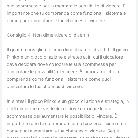
sue scommesse per aumentare le possibilità di vincere. È
importante che tu comprenda come funziona il sistema e
come puoi aumentare le tue chances di vincere.
Consiglio 4: Non dimenticare di divertirti
Il quarto consiglio è di non dimenticare di divertirti. Il gioco
Plinko è un gioco di azione e strategia, in cui il giocatore
deve decidere dove collocare le sue scommesse per
aumentare le possibilità di vincere. È importante che tu
comprenda come funziona il sistema e come puoi
aumentare le tue chances di vincere.
In sintesi, il gioco Plinko è un gioco di azione e strategia, in
cui il giocatore deve decidere dove collocare le sue
scommesse per aumentare le possibilità di vincere. È
importante che tu comprenda come funziona il sistema e
come puoi aumentare le tue chances di vincere. Segui