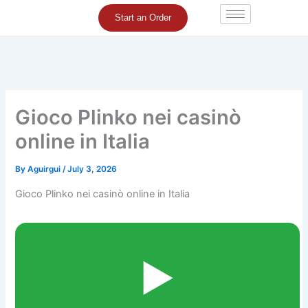
Skip
Start an Order
to
content
Gioco Plinko nei casinò
online in Italia
By
Aguirgui
/
July 3, 2026
Gioco Plinko nei casinò online in Italia
▶️