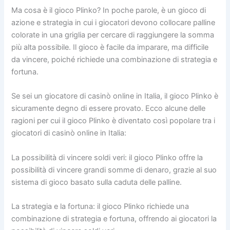
Ma cosa è il gioco Plinko? In poche parole, è un gioco di
azione e strategia in cui i giocatori devono collocare palline
colorate in una griglia per cercare di raggiungere la somma
più alta possibile. Il gioco è facile da imparare, ma difficile
da vincere, poiché richiede una combinazione di strategia e
fortuna.
Se sei un giocatore di casinò online in Italia, il gioco Plinko è
sicuramente degno di essere provato. Ecco alcune delle
ragioni per cui il gioco Plinko è diventato così popolare tra i
giocatori di casinò online in Italia:
La possibilità di vincere soldi veri: il gioco Plinko offre la
possibilità di vincere grandi somme di denaro, grazie al suo
sistema di gioco basato sulla caduta delle palline.
La strategia e la fortuna: il gioco Plinko richiede una
combinazione di strategia e fortuna, offrendo ai giocatori la