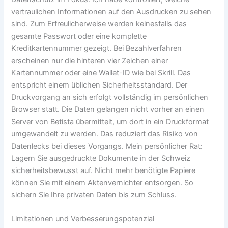
vertraulichen Informationen auf den Ausdrucken zu sehen
sind. Zum Erfreulicherweise werden keinesfalls das
gesamte Passwort oder eine komplette
Kreditkartennummer gezeigt. Bei Bezahlverfahren
erscheinen nur die hinteren vier Zeichen einer
Kartennummer oder eine Wallet-ID wie bei Skrill. Das
entspricht einem üblichen Sicherheitsstandard. Der
Druckvorgang an sich erfolgt vollständig im persönlichen
Browser statt. Die Daten gelangen nicht vorher an einen
Server von Betista übermittelt, um dort in ein Druckformat
umgewandelt zu werden. Das reduziert das Risiko von
Datenlecks bei dieses Vorgangs. Mein persönlicher Rat:
Lagern Sie ausgedruckte Dokumente in der Schweiz
sicherheitsbewusst auf. Nicht mehr benötigte Papiere
können Sie mit einem Aktenvernichter entsorgen. So
sichern Sie Ihre privaten Daten bis zum Schluss.
Limitationen und Verbesserungspotenzial