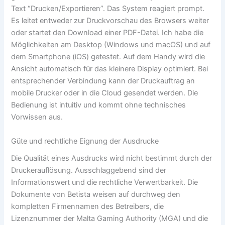
Text “Drucken/Exportieren”. Das System reagiert prompt.
Es leitet entweder zur Druckvorschau des Browsers weiter
oder startet den Download einer PDF-Datei. Ich habe die
Möglichkeiten am Desktop (Windows und macOS) und auf
dem Smartphone (iOS) getestet. Auf dem Handy wird die
Ansicht automatisch für das kleinere Display optimiert. Bei
entsprechender Verbindung kann der Druckauftrag an
mobile Drucker oder in die Cloud gesendet werden. Die
Bedienung ist intuitiv und kommt ohne technisches
Vorwissen aus.
Güte und rechtliche Eignung der Ausdrucke
Die Qualität eines Ausdrucks wird nicht bestimmt durch der
Druckerauflösung. Ausschlaggebend sind der
Informationswert und die rechtliche Verwertbarkeit. Die
Dokumente von Betista weisen auf durchweg den
kompletten Firmennamen des Betreibers, die
Lizenznummer der Malta Gaming Authority (MGA) und die