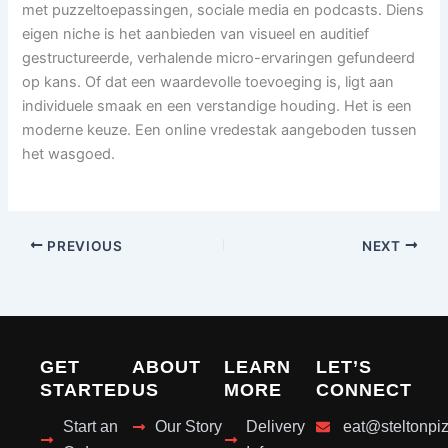
met puzzeltoepassingen, sociale media en podcasts. Diens
eigen niche is het aanbieden van visueel en auditief
gestructureerde, verhalende micro-ervaringen gefundeerd
op kans. Of dat een waardevolle toevoeging is, ligt aan
individuele smaak en een verstandige houding. Het is een
moderne keuze. Een online vredestak aangeboden tussen
het wasgoed.
PREVIOUS
NEXT
GET
ABOUT
LEARN
LET’S
STARTED
US
MORE
CONNECT
Start an
Our Story
Delivery
eat@steltonpi