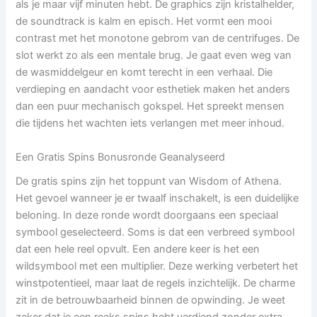
als je maar vijf minuten hebt. De graphics zijn kristalhelder,
de soundtrack is kalm en episch. Het vormt een mooi
contrast met het monotone gebrom van de centrifuges. De
slot werkt zo als een mentale brug. Je gaat even weg van
de wasmiddelgeur en komt terecht in een verhaal. Die
verdieping en aandacht voor esthetiek maken het anders
dan een puur mechanisch gokspel. Het spreekt mensen
die tijdens het wachten iets verlangen met meer inhoud.
Een Gratis Spins Bonusronde Geanalyseerd
De gratis spins zijn het toppunt van Wisdom of Athena.
Het gevoel wanneer je er twaalf inschakelt, is een duidelijke
beloning. In deze ronde wordt doorgaans een speciaal
symbool geselecteerd. Soms is dat een verbreed symbool
dat een hele reel opvult. Een andere keer is het een
wildsymbool met een multiplier. Deze werking verbetert het
winstpotentieel, maar laat de regels inzichtelijk. De charme
zit in de betrouwbaarheid binnen de opwinding. Je weet
zeker dat je een reeks spins hebt verdiend zonder extra