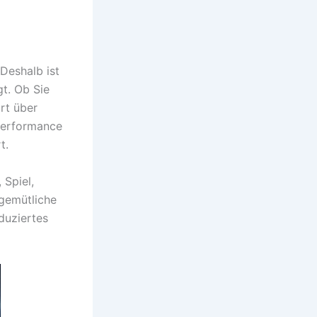
 Deshalb ist
t. Ob Sie
rt über
 Performance
t.
 Spiel,
gemütliche
duziertes