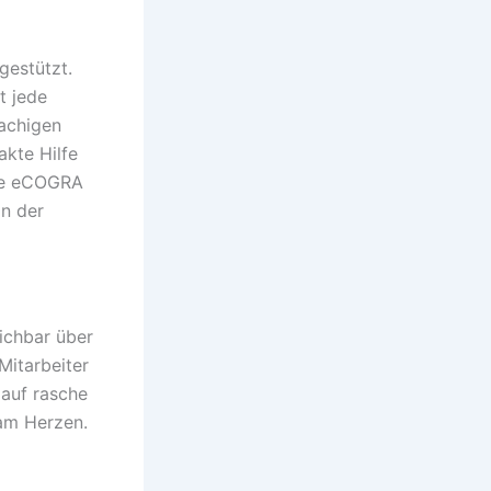
gestützt.
t jede
achigen
akte Hilfe
wie eCOGRA
in der
ichbar über
Mitarbeiter
 auf rasche
 am Herzen.