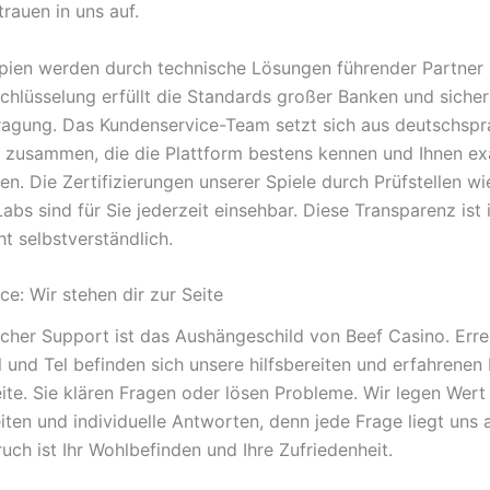
trauen in uns auf.
ipien werden durch technische Lösungen führender Partner 
chlüsselung erfüllt die Standards großer Banken und sicher
agung. Das Kundenservice-Team setzt sich aus deutschspr
n zusammen, die die Plattform bestens kennen und Ihnen ex
nen. Die Zertifizierungen unserer Spiele durch Prüfstellen 
abs sind für Sie jederzeit einsehbar. Diese Transparenz ist 
t selbstverständlich.
e: Wir stehen dir zur Seite
cher Support ist das Aushängeschild von Beef Casino. Erre
 und Tel befinden sich unsere hilfsbereiten und erfahrenen 
eite. Sie klären Fragen oder lösen Probleme. Wir legen Wert
iten und individuelle Antworten, denn jede Frage liegt uns
uch ist Ihr Wohlbefinden und Ihre Zufriedenheit.