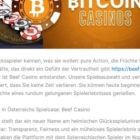
ksspieler kennen, was sie wollen: pure Action, die Früchte 
ätte, das direkt ein Gefühl der Vertrautheit gibt
https://beef
 ist Beef Casino entstanden. Unsere Spieleauswahl und ve
iert, dass Sie keine Zeit verlieren. Sie können heute beginn
üchte eines rundum gelungenen Spielerlebnisses genießen.
in Österreichs Spieloase: Beef Casino
 stellt dar ein neuer Name am heimischen Glücksspielunive
lar: Transparenz, Fairness und ein müheloses Spielerlebnis 
haben die Plattform mit dem österreichischen Spieler im Ko