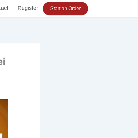
tact
Register
Start an Order
ei