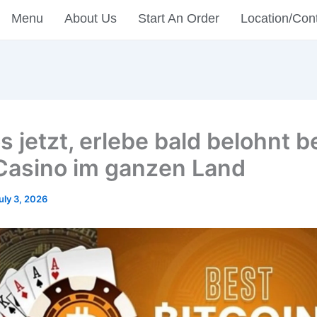
Menu
About Us
Start An Order
Location/Con
s jetzt, erlebe bald belohnt b
Casino im ganzen Land
uly 3, 2026