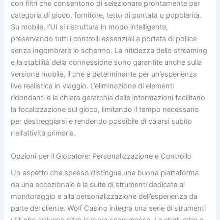
con filtri che consentono di selezionare prontamente per
categoria di gioco, fornitore, tetto di puntata o popolarità.
Su mobile, l’UI si ristruttura in modo intelligente,
preservando tutti i controlli essenziali a portata di pollice
senza ingombrare lo schermo. La nitidezza dello streaming
e la stabilità della connessione sono garantite anche sulla
versione mobile, il che è determinante per un’esperienza
live realistica in viaggio. L’eliminazione di elementi
ridondanti e la chiara gerarchia delle informazioni facilitano
la focalizzazione sul gioco, limitando il tempo necessario
per destreggiarsi e rendendo possibile di calarsi subito
nell’attività primaria.
Opzioni per il Giocatore: Personalizzazione e Controllo
Un aspetto che spesso distingue una buona piattaforma
da una eccezionale è la suite di strumenti dedicate al
monitoraggio e alla personalizzazione dell’esperienza da
parte del cliente. Wolf Casino integra una serie di strumenti