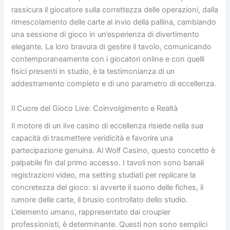
rassicura il giocatore sulla correttezza delle operazioni, dalla
rimescolamento delle carte al invio della pallina, cambiando
una sessione di gioco in un’esperienza di divertimento
elegante. La loro bravura di gestire il tavolo, comunicando
contemporaneamente con i giocatori online e con quelli
fisici presenti in studio, è la testimonianza di un
addestramento completo e di uno parametro di eccellenza.
Il Cuore del Gioco Live: Coinvolgimento e Realtà
Il motore di un live casino di eccellenza risiede nella sua
capacità di trasmettere veridicità e favorire una
partecipazione genuina. Al Wolf Casino, questo concetto è
palpabile fin dal primo accesso. I tavoli non sono banali
registrazioni video, ma setting studiati per replicare la
concretezza del gioco: si avverte il suono delle fiches, il
rumore delle carte, il brusio controllato dello studio.
L’elemento umano, rappresentato dai croupier
professionisti, è determinante. Questi non sono semplici