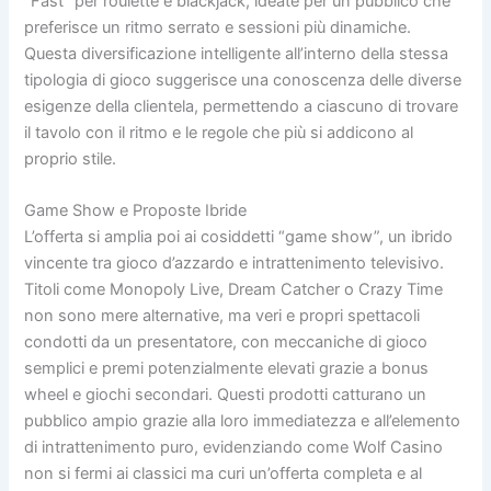
“Fast” per roulette e blackjack, ideate per un pubblico che
preferisce un ritmo serrato e sessioni più dinamiche.
Questa diversificazione intelligente all’interno della stessa
tipologia di gioco suggerisce una conoscenza delle diverse
esigenze della clientela, permettendo a ciascuno di trovare
il tavolo con il ritmo e le regole che più si addicono al
proprio stile.
Game Show e Proposte Ibride
L’offerta si amplia poi ai cosiddetti “game show”, un ibrido
vincente tra gioco d’azzardo e intrattenimento televisivo.
Titoli come Monopoly Live, Dream Catcher o Crazy Time
non sono mere alternative, ma veri e propri spettacoli
condotti da un presentatore, con meccaniche di gioco
semplici e premi potenzialmente elevati grazie a bonus
wheel e giochi secondari. Questi prodotti catturano un
pubblico ampio grazie alla loro immediatezza e all’elemento
di intrattenimento puro, evidenziando come Wolf Casino
non si fermi ai classici ma curi un’offerta completa e al