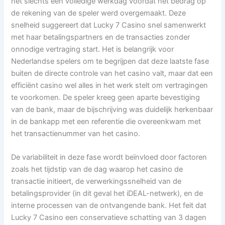
het slechts één volledige werkdag voordat het bedrag op
de rekening van de speler werd overgemaakt. Deze
snelheid suggereert dat Lucky 7 Casino snel samenwerkt
met haar betalingspartners en de transacties zonder
onnodige vertraging start. Het is belangrijk voor
Nederlandse spelers om te begrijpen dat deze laatste fase
buiten de directe controle van het casino valt, maar dat een
efficiënt casino wel alles in het werk stelt om vertragingen
te voorkomen. De speler kreeg geen aparte bevestiging
van de bank, maar de bijschrijving was duidelijk herkenbaar
in de bankapp met een referentie die overeenkwam met
het transactienummer van het casino.
De variabiliteit in deze fase wordt beïnvloed door factoren
zoals het tijdstip van de dag waarop het casino de
transactie initieert, de verwerkingssnelheid van de
betalingsprovider (in dit geval het iDEAL-netwerk), en de
interne processen van de ontvangende bank. Het feit dat
Lucky 7 Casino een conservatieve schatting van 3 dagen