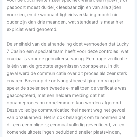
voor de documenten zeer specifiek waren: een rijbewijs of
paspoort moest duidelijk leesbaar zijn en van alle zijden
voorzien, en de woonachtigheidsverklaring mocht niet
ouder zijn dan drie maanden, wat standaard is maar hier
expliciet werd genoemd.
De snelheid van de afhandeling doet vermoeden dat Lucky
7 Casino een speciaal team heeft voor deze controles, wat
cruciaal is voor de gebruikerservaring. Een trage verificatie
is één van de grootste ergernissen voor spelers. In dit
geval werd de communicatie over dit proces als zeer sterk
ervaren. Bovenop de ontvangstbevestiging ontving de
speler de speler een tweede e-mail toen de verificatie was
geaccepteerd, met een heldere melding dat het
opnameproces nu onbelemmerd kon worden afgerond.
Deze volledige communicatiecirkel neemt weg het gevoel
van onzekerheid. Het is ook belangrijk om te noemen dat
dit een eenmalige is; eenmaal volledig geverifieerd, zullen
komende uitbetalingen beduidend sneller plaatsvinden,