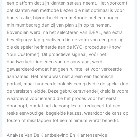
een platform dat zijn klanten serieus neemt. Het voorkomt
dat klanten een methode kiezen die niet optimaal is voor
hun situatie, bijvoorbeeld een methode met een hoger
minimumbedrag dan zij van plan zijn op te nemen.
Bovendien werd, na het selecteren van iDEAL, een extra
beveiligingsstap geactiveerd in de vorm van een pop-up
die de speler herinnerde aan de KYC-procedure (Know
Your Customer). Dit proactieve signaal, vóór het
daadwerkelijk indienen van de aanvraag, werd
gewaardeerd omdat het geen ruimte liet voor verkeerde
aannames. Het menu was niet alleen een technisch
portaal, maar fungeerde ook als een gids die de speler door
de vereisten leidde. Deze gebruikersvriendelijkheid is vooral
waardevol voor iemand die het proces voor het eerst
doorloopt, omdat het de complexiteit reduceert tot een
reeks eenvoudige, begeleide keuzes, waardoor de kans op
fouten of misstappen tot een minimum wordt beperkt.
Analyse Van De Klantbeleving En Klantenservice