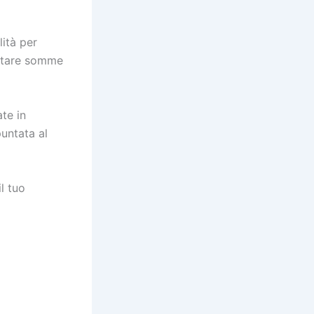
lità per
untare somme
te in
untata al
il tuo