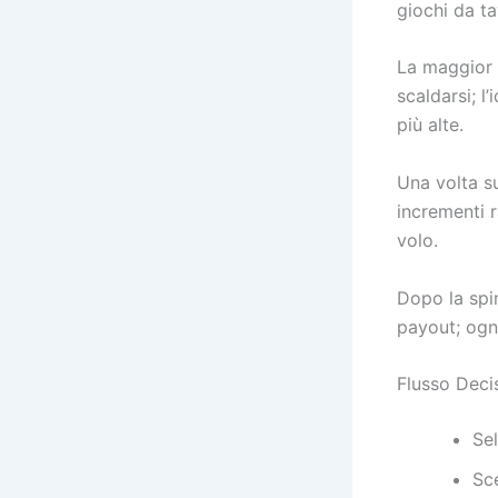
giochi da ta
La maggior p
scaldarsi; l
più alte.
Una volta su
incrementi 
volo.
Dopo la spin
payout; ogn
Flusso Deci
Se
Sce