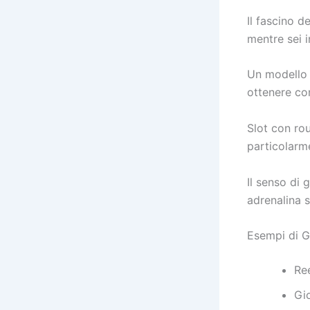
Il fascino d
mentre sei i
Un modello f
ottenere co
Slot con ro
particolarm
Il senso di 
adrenalina s
Esempi di G
Ree
Gio