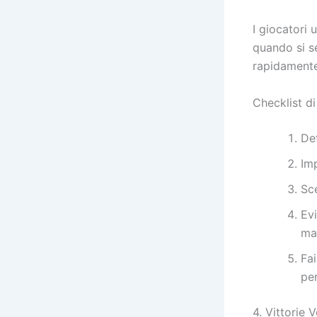
I giocatori
quando si s
rapidamente
Checklist di
Def
Imp
Sce
Ev
ma
Fai
per
4. Vittorie 