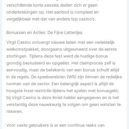
verschillende korte sessies deden zich er geen
onderbrekingen op. Het aanbod is compleet en
vergelijkbaar met dat van andere top casino’s.
Bonussen en Acties: De Fijne Lettertjes
Virgil Casino ontvangt nieuwe leden met een verleidelijk
welkomstpakket, doorgaans uitgesmeerd over de eerste
stortingen. Tijdens deze test werd de huidige bonus
grondig bestudeerd en opgeëist. Het claimproces zelf is
eenvoudig, maar de betekenis van een bonus schuilt altijd
in de regels. De speelvereisten (WR) zijn binnen de redelijke
normen van de sector. Een belangrijk aspect is altijd de
hoogste inzet restrictie tijdens het spelen met bonusgeld;
bij Virgil Casino is deze limiet helder aangegeven en is het
verstandig deze nauwkeurig te volgen om geen winsten te
riskeren.
Voor vaste gebruikers is er een continue reeks van