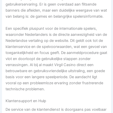
gebruikerservaring. Er is geen overdaad aan flitsende
banners die afleiden, maar een duidelijke weergave van wat
van belang is: de games en belangrijke spelersinformatie.
Een specifiek pluspunt voor de internationale spelers,
waaronder Nederlanders is de directe aanwezigheid van de
Nederlandse vertaling op de website. Dit geldt ook tot de
klantenservice en de spelvoorwaarden, wat een gevoel van
toegankelijkheid en focus geeft. De aanmeldprocedure gaat
vlot en doorloopt de gebruikelijke stappen zonder
verrassingen. Al bij al maakt Virgil Casino direct een
betrouwbare en gebruiksvriendelijke uitstraling, een goede
basis voor een langere speelperiode. De aandacht ligt
vooral op een probleemloze ervaring zonder frustrerende
technische problemen.
Klantensupport en Hulp
De service van de klantendienst is doorgaans pas voelbaar