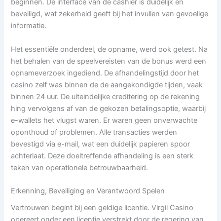
beginnen. De interface van de cashier is duidelijk en
beveiligd, wat zekerheid geeft bij het invullen van gevoelige
informatie.
Het essentiële onderdeel, de opname, werd ook getest. Na
het behalen van de speelvereisten van de bonus werd een
opnameverzoek ingediend. De afhandelingstijd door het
casino zelf was binnen de de aangekondigde tijden, vaak
binnen 24 uur. De uiteindelijke creditering op de rekening
hing vervolgens af van de gekozen betalingsoptie, waarbij
e-wallets het vlugst waren. Er waren geen onverwachte
oponthoud of problemen. Alle transacties werden
bevestigd via e-mail, wat een duidelijk papieren spoor
achterlaat. Deze doeltreffende afhandeling is een sterk
teken van operationele betrouwbaarheid.
Erkenning, Beveiliging en Verantwoord Spelen
Vertrouwen begint bij een geldige licentie. Virgil Casino
opereert onder een licentie verstrekt door de regering van