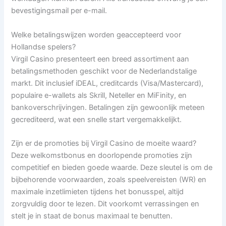
bevestigingsmail per e-mail.
Welke betalingswijzen worden geaccepteerd voor
Hollandse spelers?
Virgil Casino presenteert een breed assortiment aan
betalingsmethoden geschikt voor de Nederlandstalige
markt. Dit inclusief iDEAL, creditcards (Visa/Mastercard),
populaire e-wallets als Skrill, Neteller en MiFinity, en
bankoverschrijvingen. Betalingen zijn gewoonlijk meteen
gecrediteerd, wat een snelle start vergemakkelijkt.
Zijn er de promoties bij Virgil Casino de moeite waard?
Deze welkomstbonus en doorlopende promoties zijn
competitief en bieden goede waarde. Deze sleutel is om de
bijbehorende voorwaarden, zoals speelvereisten (WR) en
maximale inzetlimieten tijdens het bonusspel, altijd
zorgvuldig door te lezen. Dit voorkomt verrassingen en
stelt je in staat de bonus maximaal te benutten.