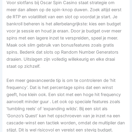
Voor slotfans bij Oscar Spin Casino staat strategie om
meer dan alleen op de spin-knop duwen. Zoek altijd eerst
de RTP en volatiliteit van een slot op voordat je start. Je
bankroll beheren is het allerbelangrijkste: kies een budget
voor je sessie en houd je eraan. Door je budget over meer
spins met een lagere inzet te verspreiden, speel je meer.
Maak ook slim gebruik van bonusfeatures zoals gratis
spins. Bedenk dat slots op Random Number Generators
draaien. Uitslagen zijn volledig willekeurig en elke draai
staat op zichzelf.
Een meer geavanceerde tip is om te controleren de ‘hit
frequency’. Dat is het percentage spins dat een winst
geeft, hoe klein ook. Een slot met een hoge hit frequency
aanvoelt minder guur . Let ook op speciale features zoals
‘tumbling reels’ of ‘expanding wilds’. Bij een slot als
‘Gonzo’s Quest’ kan het opschroeven van je inzet na een
cascade-winst een tactiek worden, omdat de multiplier dan
stijgt. Dit is wel risicovol en vereist een stevig budget.