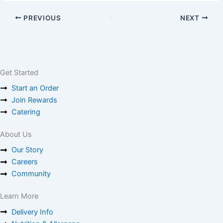
PREVIOUS
NEXT
Get Started
Start an Order
Join Rewards
Catering
About Us
Our Story
Careers
Community
Learn More
Delivery Info