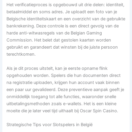
Het verificatieproces is opgebouwd uit drie delen: identiteit,
betaalmiddel en soms adres. Je uploadt een foto van je
Belgische identiteitskaart en een overzicht van de gebruikte
bankrekening. Deze controle is een direct gevolg van de
harde anti-witwasregels van de Belgian Gaming
Commission. Het belet dat gestolen kaarten worden
gebruikt en garandeert dat winsten bij de juiste persoon
terechtkomen.
Als je dit proces uitstelt, kan je eerste opname flink
opgehouden worden. Spelers die hun documenten direct
na registratie uploaden, krijgen hun account vaak binnen
een paar uur gevalideerd. Deze preventieve aanpak geeft je
onmiddellijk toegang tot alle functies, waaronder snelle
uitbetalingsmethoden zoals e-wallets. Het is een kleine
moeite die je later veel tijd uithaalt bij Oscar Spin Casino.
Strategische Tips voor Slotspelers in België