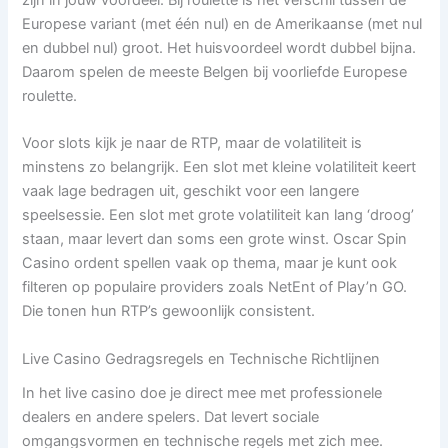
Europese variant (met één nul) en de Amerikaanse (met nul
en dubbel nul) groot. Het huisvoordeel wordt dubbel bijna.
Daarom spelen de meeste Belgen bij voorliefde Europese
roulette.
Voor slots kijk je naar de RTP, maar de volatiliteit is
minstens zo belangrijk. Een slot met kleine volatiliteit keert
vaak lage bedragen uit, geschikt voor een langere
speelsessie. Een slot met grote volatiliteit kan lang ‘droog’
staan, maar levert dan soms een grote winst. Oscar Spin
Casino ordent spellen vaak op thema, maar je kunt ook
filteren op populaire providers zoals NetEnt of Play’n GO.
Die tonen hun RTP’s gewoonlijk consistent.
Live Casino Gedragsregels en Technische Richtlijnen
In het live casino doe je direct mee met professionele
dealers en andere spelers. Dat levert sociale
omgangsvormen en technische regels met zich mee.