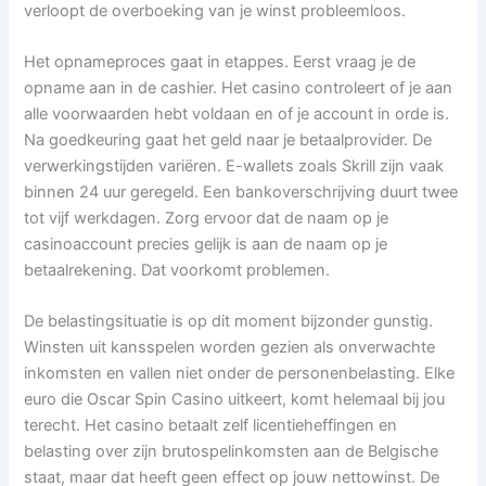
verloopt de overboeking van je winst probleemloos.
Het opnameproces gaat in etappes. Eerst vraag je de
opname aan in de cashier. Het casino controleert of je aan
alle voorwaarden hebt voldaan en of je account in orde is.
Na goedkeuring gaat het geld naar je betaalprovider. De
verwerkingstijden variëren. E-wallets zoals Skrill zijn vaak
binnen 24 uur geregeld. Een bankoverschrijving duurt twee
tot vijf werkdagen. Zorg ervoor dat de naam op je
casinoaccount precies gelijk is aan de naam op je
betaalrekening. Dat voorkomt problemen.
De belastingsituatie is op dit moment bijzonder gunstig.
Winsten uit kansspelen worden gezien als onverwachte
inkomsten en vallen niet onder de personenbelasting. Elke
euro die Oscar Spin Casino uitkeert, komt helemaal bij jou
terecht. Het casino betaalt zelf licentieheffingen en
belasting over zijn brutospelinkomsten aan de Belgische
staat, maar dat heeft geen effect op jouw nettowinst. De