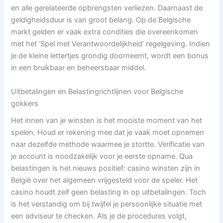
en alle gerelateerde opbrengsten verliezen. Daarnaast de
geldigheidsduur is van groot belang. Op de Belgische
markt gelden er vaak extra condities die overeenkomen
met het ‘Spel met Verantwoordelijkheid’ regelgeving. Indien
je de kleine lettertjes grondig doorneemt, wordt een bonus
in een bruikbaar en beheersbaar middel.
Uitbetalingen en Belastingrichtlijnen voor Belgische
gokkers
Het innen van je winsten is het mooiste moment van het
spelen. Houd er rekening mee dat je vaak moet opnemen
naar dezelfde methode waarmee je stortte. Verificatie van
je account is noodzakelijk voor je eerste opname. Qua
belastingen is het nieuws positief: casino winsten zijn in
België over het algemeen vrijgesteld voor de speler. Het
casino houdt zelf geen belasting in op uitbetalingen. Toch
is het verstandig om bij twijfel je persoonlijke situatie met
een adviseur te checken. Als je de procedures volgt,