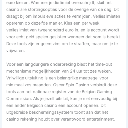
euro kiezen. Wanneer je die limiet overschrijdt, sluit het
casino alle stortingsopties voor de overige van de dag. Dit
draagt bij om impulsieve acties te vermijden. Verlieslimieten
opereren op dezelfde manier. Kies een per week
verlieslimiet van tweehonderd euro in, en je account wordt
voor echt geld spelen gesloten wanneer dat som is bereikt.
Deze tools zijn er geenszins om te straffen, maar om je te
vrijwaren.
Voor een langdurigere onderbreking biedt het time-out
mechanisme mogelijkheden van 24 uur tot zes weken.
Vrijwillige uitsluiting is een belangrijke maatregel voor
minimaal zes maanden. Oscar Spin Casino verbindt deze
tools aan het nationale register van de Belgian Gaming
Commission. Als je jezelf uitsluit, kun je niet eenvoudig bij
een ander Belgisch casino een account openen. Dit
uitgebreide beschermingssysteem toont aan dat het
casino rekening houdt over verantwoord entertainment.