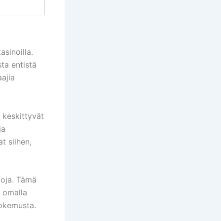
sinoilla.
sta entistä
ajia
t keskittyvät
ja
t siihen,
toja. Tämä
a omalla
kokemusta.