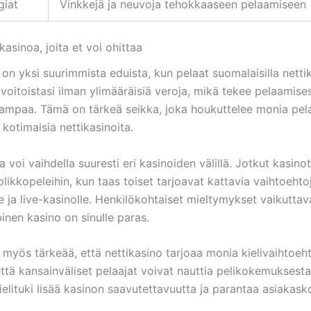
giat
Vinkkejä ja neuvoja tehokkaaseen pelaamiseen
kasinoa, joita et voi ohittaa
n yksi suurimmista eduista, kun pelaat suomalaisilla nettika
 voitoistasi ilman ylimääräisiä veroja, mikä tekee pelaamise
ampaa. Tämä on tärkeä seikka, joka houkuttelee monia pela
kotimaisia nettikasinoita.
a voi vaihdella suuresti eri kasinoiden välillä. Jotkut kasino
ikkopeleihin, kun taas toiset tarjoavat kattavia vaihtoehto
e ja live-kasinolle. Henkilökohtaiset mieltymykset vaikuttava
inen kasino on sinulle paras.
n myös tärkeää, että nettikasino tarjoaa monia kielivaihtoeh
että kansainväliset pelaajat voivat nauttia pelikokemuksest
Kielituki lisää kasinon saavutettavuutta ja parantaa asiakas