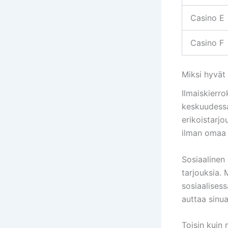
Casino E
Casino F
Miksi hyvät
Ilmaiskierro
keskuudessa.
erikoistarjo
ilman omaa 
Sosiaalinen
tarjouksia. 
sosiaalisess
auttaa sinu
Toisin kuin 