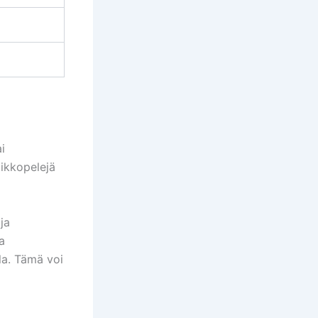
i
likkopelejä
ja
a
lla. Tämä voi