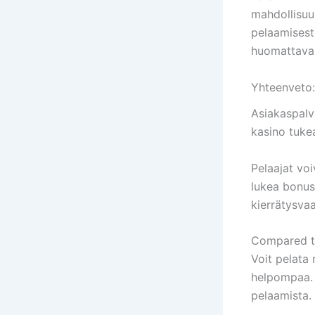
mahdollisuu
pelaamisest
huomattavas
Yhteenveto:
Asiakaspalve
kasino tukea
Pelaajat voi
lukea bonuse
kierrätysva
Compared to
Voit pelata 
helpompaa. 
pelaamista.