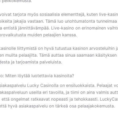
a pelikokemusta.
voivat tarjota myös sosiaalisia elementtejä, kuten live-kasin
 oikeita jakajia vastaan. Tämä luo unohtumatonta tunnelmaa 
a entistä jännittävämpää. Live-kasino on erinomainen vaiht
orovaikutusta muiden pelaajien kanssa.
asinolle liittymistä on hyvä tutustua kasinon arvosteluihin j
en muilta pelaajilta. Tämä auttaa sinua saamaan käsityksen
esta ja tarjoamista palveluista.
o: Miten löytää luotettavia kasinoita?
asiakaspalvelu Lucky Casinolla on ensiluokkaista. Pelaajat v
akaspalveluun useilla eri tavoilla, ja tiimi on aina valmis au
 että ongelmat ratkeavat nopeasti ja tehokkaasti. LuckyCa
ttä hyvä asiakaspalvelu on tärkeä osa pelaajakokemusta.