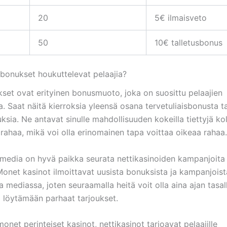
20
5€ ilmaisveto
50
10€ talletusbonus
 bonukset houkuttelevat pelaajia?
kset ovat erityinen bonusmuoto, joka on suosittu pelaajien
 Saat näitä kierroksia yleensä osana tervetuliaisbonusta ta
uksia. Ne antavat sinulle mahdollisuuden kokeilla tiettyjä ko
rahaa, mikä voi olla erinomainen tapa voittaa oikeaa rahaa.
 media on hyvä paikka seurata nettikasinoiden kampanjoita 
Monet kasinot ilmoittavat uusista bonuksista ja kampanjoist
a mediassa, joten seuraamalla heitä voit olla aina ajan tasa
a löytämään parhaat tarjoukset.
monet perinteiset kasinot, nettikasinot tarjoavat pelaajille