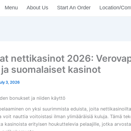
Menu
About Us
Start An Order
Location/Con
at nettikasinot 2026: Verova
 ja suomalaiset kasinot
uly 3, 2026
iden bonukset ja niiden käyttö
elaaminen on yksi suurimmista eduista, joita nettikasinoilta
 voit nauttia voitoistasi ilman ylimääräisiä kuluja. Tämä te
a kasinoista erityisen houkuttelevia pelaajille, jotka arvost