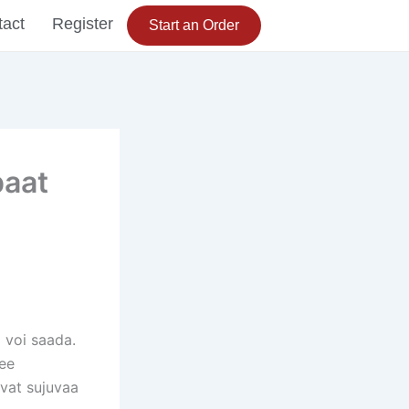
tact
Register
Start an Order
paat
 voi saada.
kee
avat sujuvaa