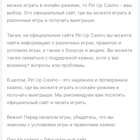
можно играть в онлайн-режиме, то Pin Up Casino – ваш
выбор. Это официальный сайт, где вы можете играть в
различные игры и получать выигрыши.
Также, на официальном сайте Pin Up Casino вы можете
найти информацию о различных играх, правилах и
условиях игры, а также о бонусах и акциях. Вы можете
также связаться с поддержкой казино, если у вас
возникнут вопросы или проблемы.
В целом, Pin Up Casino – это надежное и проверенное
казино, где вы можете играть в онлайн-режиме и
получать выигрыши. Мы рекомендуем вам посетить
официальный сайт и начать играть.
Важно! Перед началом игры, убедитесь, что вы
знакомы с условиями игры и правилами казино.
Пин Ап казино – Официальный сайт