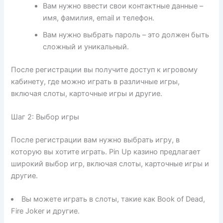
Вам нужно ввести свои контактные данные –
имя, фамилия, email и телефон.
Вам нужно выбрать пароль – это должен быть
сложный и уникальный.
После регистрации вы получите доступ к игровому
кабинету, где можно играть в различные игры,
включая слоты, карточные игры и другие.
Шаг 2: Выбор игры
После регистрации вам нужно выбрать игру, в
которую вы хотите играть. Pin Up казино предлагает
широкий выбор игр, включая слоты, карточные игры и
другие.
Вы можете играть в слоты, такие как Book of Dead,
Fire Joker и другие.