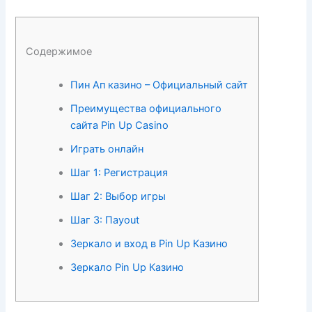
Содержимое
Пин Ап казино – Официальный сайт
Преимущества официального
сайта Pin Up Casino
Играть онлайн
Шаг 1: Регистрация
Шаг 2: Выбор игры
Шаг 3: Пayout
Зеркало и вход в Pin Up Казино
Зеркало Pin Up Казино