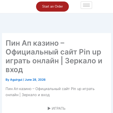
Skip
Start an Order
to
content
Пин Ап казино –
Официальный сайт Pin up
играть онлайн | Зеркало и
вход
By
Aguirgui
/
June 28, 2026
Пин Ап казино – Официальный сайт Pin up играть
онлайн | Зеркало и вход
▶️ ИГРАТЬ