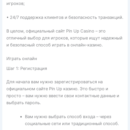
игроков;
• 24/7 поддержка клиентов и безопасность транзакций.
В целом, официальный сайт Pin Up Casino – это
отличный выбор для игроков, которые ищут надежный
и безопасный способ играть в онлайн-казино.
Играть онлайн
Шаг 1: Регистрация
Для начала вам нужно зарегистрироваться на
официальном сайте Pin Up казино. Это быстро и
просто – вам нужно ввести свои контактные данные и
выбрать пароль.
Вам нужно выбрать способ входа – через
социальные сети или традиционный способ.