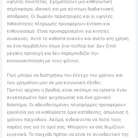
υψηλής ποιότητας. Σχηματίζουν μια καθηλωτική
ατμόσφαιρα, ιδανική για μια σύντομη διαδικτυακή
απόδραση. Οι δωρεάν περιστροφές και οι υψηλές
πιθανότητες πληρωμής προσφέρουν ένταση και
ενθουσιασμό. Είναι προσαρμοσμένο για κινητές
συσκευές. Αυτό το καθιστά εύκολο και άνετο στη χρήση
σε ένα περιβάλλον όπως ένα rooftop bar. Δεν ζητά
μεγάλη προσοχή και δεν παρεμποδίζει την
κοινωνικοποίηση με τους φίλους.
Πώς μπορώ να διατηρήσω τον έλεγχο του χρόνου και
των χρημάτων μου σε μια κοινωνική έξοδο;
Προτού αρχίσει η βραδιά, είναι σκόπιμο να ορίσετε έναν
συγκεκριμένο όριο ψυχαγωγίας και ένα χρονικό
διάστημα. Οι αδειοδοτημένες πλατφόρμες προσφέρουν
εργαλεία για να καθορίσετε όρια κατάθεσης, απώλειας ή
χρόνου παιχνιδιού. Ακόμα, ενδείκνυται να πείτε τους
παρέες σας για το όριό σας. Μπορούν να σας θυμίζουν
ευγενικά. Το παιχνίδι πρέπει να είναι το συνοδευτικό της