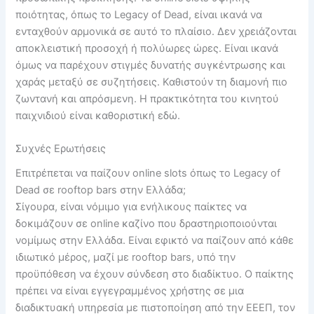
ποιότητας, όπως το Legacy of Dead, είναι ικανά να
ενταχθούν αρμονικά σε αυτό το πλαίσιο. Δεν χρειάζονται
αποκλειστική προσοχή ή πολύωρες ώρες. Είναι ικανά
όμως να παρέχουν στιγμές δυνατής συγκέντρωσης και
χαράς μεταξύ σε συζητήσεις. Καθιστούν τη διαμονή πιο
ζωντανή και απρόσμενη. Η πρακτικότητα του κινητού
παιχνιδιού είναι καθοριστική εδώ.
Συχνές Ερωτήσεις
Επιτρέπεται να παίζουν online slots όπως το Legacy of
Dead σε rooftop bars στην Ελλάδα;
Σίγουρα, είναι νόμιμο για ενήλικους παίκτες να
δοκιμάζουν σε online καζίνο που δραστηριοποιούνται
νομίμως στην Ελλάδα. Είναι εφικτό να παίζουν από κάθε
ιδιωτικό μέρος, μαζί με rooftop bars, υπό την
προϋπόθεση να έχουν σύνδεση στο διαδίκτυο. Ο παίκτης
πρέπει να είναι εγγεγραμμένος χρήστης σε μια
διαδικτυακή υπηρεσία με πιστοποίηση από την ΕΕΕΠ, τον