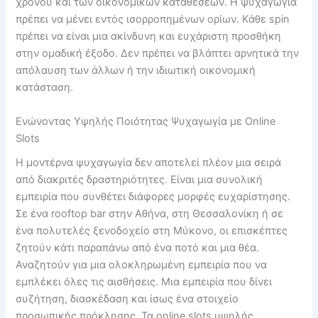
χρόνου και των οικονομικών καταθέσεων. Η ψυχαγωγία
πρέπει να μένει εντός ισορροπημένων ορίων. Κάθε spin
πρέπει να είναι μια ακίνδυνη και ευχάριστη προσθήκη
στην ομαδική έξοδο. Δεν πρέπει να βλάπτει αρνητικά την
απόλαυση των άλλων ή την ιδιωτική οικονομική
κατάσταση.
Ενώνοντας Υψηλής Ποιότητας Ψυχαγωγία με Online
Slots
Η μοντέρνα ψυχαγωγία δεν αποτελεί πλέον μια σειρά
από διακριτές δραστηριότητες. Είναι μια συνολική
εμπειρία που συνθέτει διάφορες μορφές ευχαρίστησης.
Σε ένα rooftop bar στην Αθήνα, στη Θεσσαλονίκη ή σε
ένα πολυτελές ξενοδοχείο στη Μύκονο, οι επισκέπτες
ζητούν κάτι παραπάνω από ένα ποτό και μια θέα.
Αναζητούν για μια ολοκληρωμένη εμπειρία που να
εμπλέκει όλες τις αισθήσεις. Μια εμπειρία που δίνει
συζήτηση, διασκέδαση και ίσως ένα στοιχείο
προσωπικής πρόκλησης. Τα online slots υψηλής