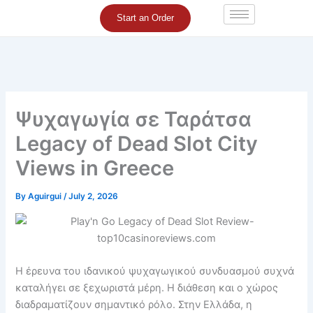
Skip
Start an Order
to
content
Ψυχαγωγία σε Ταράτσα
Legacy of Dead Slot City
Views in Greece
By
Aguirgui
/
July 2, 2026
Η έρευνα του ιδανικού ψυχαγωγικού συνδυασμού συχνά
καταλήγει σε ξεχωριστά μέρη. Η διάθεση και ο χώρος
διαδραματίζουν σημαντικό ρόλο. Στην Ελλάδα, η