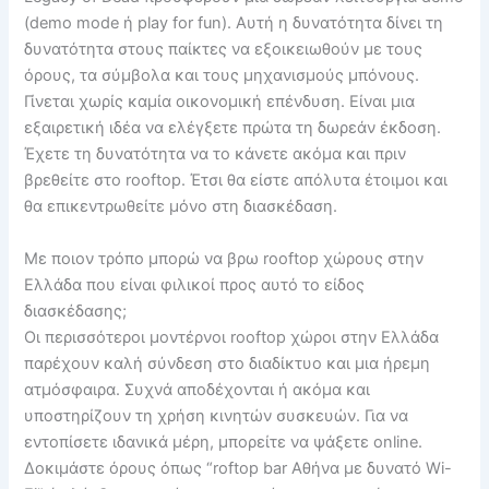
(demo mode ή play for fun). Αυτή η δυνατότητα δίνει τη
δυνατότητα στους παίκτες να εξοικειωθούν με τους
όρους, τα σύμβολα και τους μηχανισμούς μπόνους.
Γίνεται χωρίς καμία οικονομική επένδυση. Είναι μια
εξαιρετική ιδέα να ελέγξετε πρώτα τη δωρεάν έκδοση.
Έχετε τη δυνατότητα να το κάνετε ακόμα και πριν
βρεθείτε στο rooftop. Έτσι θα είστε απόλυτα έτοιμοι και
θα επικεντρωθείτε μόνο στη διασκέδαση.
Με ποιον τρόπο μπορώ να βρω rooftop χώρους στην
Ελλάδα που είναι φιλικοί προς αυτό το είδος
διασκέδασης;
Οι περισσότεροι μοντέρνοι rooftop χώροι στην Ελλάδα
παρέχουν καλή σύνδεση στο διαδίκτυο και μια ήρεμη
ατμόσφαιρα. Συχνά αποδέχονται ή ακόμα και
υποστηρίζουν τη χρήση κινητών συσκευών. Για να
εντοπίσετε ιδανικά μέρη, μπορείτε να ψάξετε online.
Δοκιμάστε όρους όπως “roftop bar Αθήνα με δυνατό Wi-