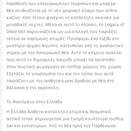
παράδοση των υπερυψωμένων τερρασών και μπαρ με
θέα συνδυάζεται με το νέο ψηφιακό κόσμο των online
καζίνο. Κάτι τέτοιο φτιάχνει το κατάλληλο σκηνικό για
μοναδικές νύχτες. Μέσα σε αυτό το πλαίσιο, το Legacy of
Dead Slot παρουσιάζεται ως μια επιλογή που ταιριάζει
τέλεια σε παρόμοιες στιγμές. Προσφέρει ένα ταξίδι στο
μυστήριο αρχαίο Αίγυπτο, κατευθείαν από το αναπαυτικό
σημείο με την πανοραμική θέα. Αυτό το κείμενο αναλύει
πώς αυτό το δημοφιλές παιχνίδι μπορεί να προστεθεί
στην ποιοτική ψυχαγωγία σε rooftop χώρους της χώρας.
Εξετάζει τα γνωρίσματα του και τον τρόπο που αυτά
ταιριάζουν με την αισθητική μιας βραδιάς με θέα στη
θάλασσα ή την ακρόπολη.
Το Φαινόμενο στην Ελλάδα
Η Ελλάδα διαθέτει κατάλληλο κλίμα και θεαματικά
αστικά τοπία. Δημιούργησε μια ζωηρή κουλτούρα rooftop
bar και εστιατορίων. Από τη θέα προς τον Παρθενώνα