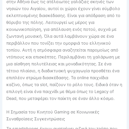
στην Αθήνα έως τις ατέλειωτες γαλάζιες σκηνές των
νησιών του Αιγαίου, αυτοί οι χώροι έχουν γίνει σύμβολο
εκλεπτυσμένης διασκέδασης. Είναι για απόδραση από το
θόρυβο της πόλης. Λειτουργεί ως μέρος για
κοινωνικοποίηση, για απόλαυση ενός ποτού, συχνά με
ζωντανή μουσική. Όλα αυτά λαμβάνουν χώρα σε ένα
περιβάλλον που τονίζει την ομορφιά του ελληνικού
τοπίου. Αυτή η ατμόσφαιρα αναζητείται παρομοίως από
ντόπιους και επισκέπτες. Περιλαμβάνει τη χαλάρωση με
μια αίσθηση πολυτέλειας και μοναδικότητας. Σε ένα
τέτοιο πλαίσιο, η διαδικτυακή ψυχαγωγία προσθέτει ένα
επιπλέον στρώμα διασκέδασης. Τα online παιχνίδια
καζίνο, όπως τα slot, παίζουν το ρόλο τους. Ειδικά όταν η
επιλογή είναι ένα παιχνίδι με θέμα όπως το Legacy of
Dead, που μεταφέρει τον παίκτη σε έναν άλλο κόσμο.
Η Σημασία του Κινητού Gaming σε Κοινωνικές
Συναθροίσεις Συγκεντρώσεις
Τα smartphones έχουν ανατρέψει ριζικά τον τρόπο που