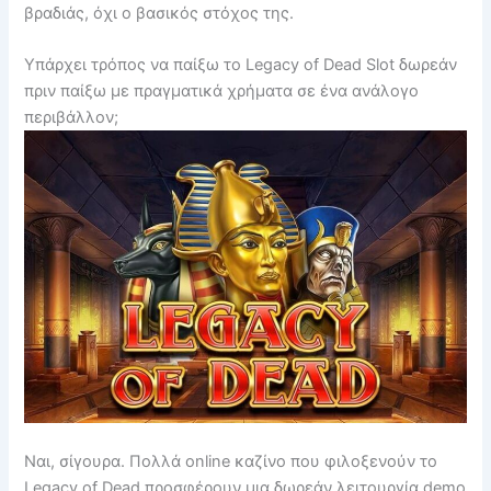
βραδιάς, όχι ο βασικός στόχος της.
Υπάρχει τρόπος να παίξω το Legacy of Dead Slot δωρεάν
πριν παίξω με πραγματικά χρήματα σε ένα ανάλογο
περιβάλλον;
Ναι, σίγουρα. Πολλά online καζίνο που φιλοξενούν το
Legacy of Dead προσφέρουν μια δωρεάν λειτουργία demo