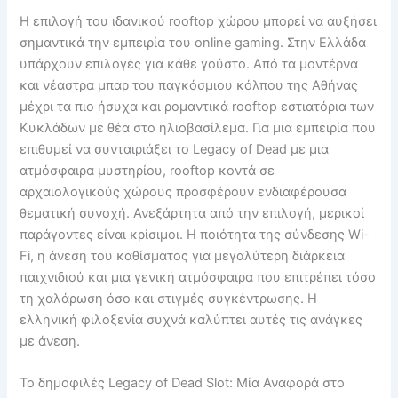
Η επιλογή του ιδανικού rooftop χώρου μπορεί να αυξήσει
σημαντικά την εμπειρία του online gaming. Στην Ελλάδα
υπάρχουν επιλογές για κάθε γούστο. Από τα μοντέρνα
και νέαστρα μπαρ του παγκόσμιου κόλπου της Αθήνας
μέχρι τα πιο ήσυχα και ρομαντικά rooftop εστιατόρια των
Κυκλάδων με θέα στο ηλιοβασίλεμα. Για μια εμπειρία που
επιθυμεί να συνταιριάξει το Legacy of Dead με μια
ατμόσφαιρα μυστηρίου, rooftop κοντά σε
αρχαιολογικούς χώρους προσφέρουν ενδιαφέρουσα
θεματική συνοχή. Ανεξάρτητα από την επιλογή, μερικοί
παράγοντες είναι κρίσιμοι. Η ποιότητα της σύνδεσης Wi-
Fi, η άνεση του καθίσματος για μεγαλύτερη διάρκεια
παιχνιδιού και μια γενική ατμόσφαιρα που επιτρέπει τόσο
τη χαλάρωση όσο και στιγμές συγκέντρωσης. Η
ελληνική φιλοξενία συχνά καλύπτει αυτές τις ανάγκες
με άνεση.
Το δημοφιλές Legacy of Dead Slot: Μία Αναφορά στο