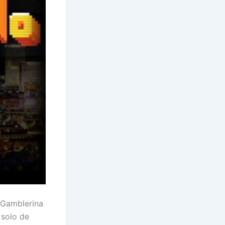
. Gamblerina
 solo de