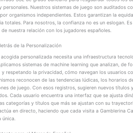
 y personales. Nuestros sistemas de juego son auditados c
 por organismos independientes. Estos garantizan la equida
a totales. Para nosotros, la confianza no es un eslogan. Es
de nuestra relación con los jugadores españoles.
detrás de la Personalización
 acogida personalizada necesita una infraestructura tecnol
plicamos sistemas de machine learning que analizan, de f
l y respetando la privacidad, cómo navegan los usuarios co
ismos reconocen de las tendencias lúdicas, los horarios d
iones de juego. Con esos registros, sugieren nuevos títulos
dos. Cada usuario encuentra una interfaz que se ajusta di
as categorías y títulos que más se ajustan con su trayector
actúa en directo, haciendo que cada visita a Gamblerina C
 única.