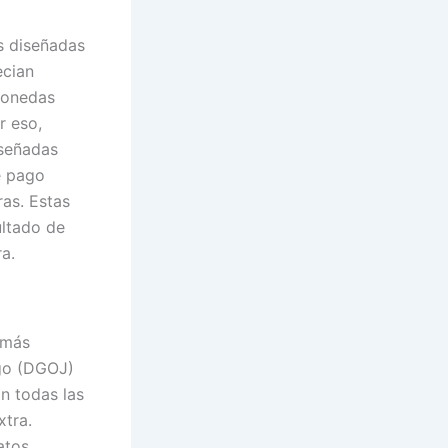
s diseñadas
ecian
amonedas
r eso,
iseñadas
e pago
ras. Estas
ultado de
a.
 más
ego (DGOJ)
n todas las
xtra.
atos