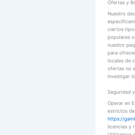
Ofertas y B
Nuestro ded
específicam
ciertos tip
populares o
nuestro paq
para ofrece
locales de 
ofertas no 
investigar 
Seguridad y
Operar en E
estrictos d
https://gamb
licencias y
Utilizamos 