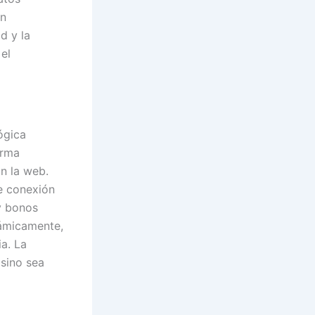
on
d y la
 el
ógica
orma
n la web.
e conexión
 y bonos
námicamente,
ia. La
asino sea