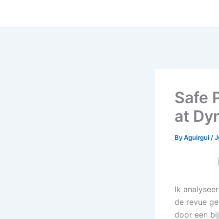
Skip
to
content
Safe P
at Dy
By
Aguirgui
/
J
Ik analyseer
de revue ge
door een bi