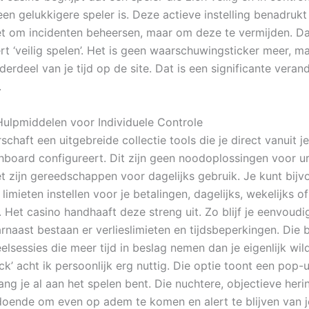
en gelukkigere speler is. Deze actieve instelling benadrukt
et om incidenten beheersen, maar om deze te vermijden. 
rt ‘veilig spelen’. Het is geen waarschuwingsticker meer, m
derdeel van je tijd op de site. Dat is een significante verand
.
Hulpmiddelen voor Individuele Controle
chaft een uitgebreide collectie tools die je direct vanuit je
board configureert. Dit zijn geen noodoplossingen voor u
Het zijn gereedschappen voor dagelijks gebruik. Je kunt bij
limieten instellen voor je betalingen, dagelijks, wekelijks of
 Het casino handhaaft deze streng uit. Zo blijf je eenvoudi
rnaast bestaan er verlieslimieten en tijdsbeperkingen. Die
elsessies die meer tijd in beslag nemen dan je eigenlijk wil
ck’ acht ik persoonlijk erg nuttig. Die optie toont een pop-u
ng je al aan het spelen bent. Die nuchtere, objectieve herin
ldoende om even op adem te komen en alert te blijven van j