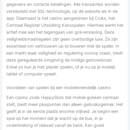
gegevens en correcte betalingen. Alle transacties worden
versleuteld met SSL-technologie, op de website als in de
app. Daarnaast is het casino aangesloten bij Cruks, het
Centraal Register Uitsluiting Kansspelen. Hiermee werkt het
actief mee aan het tegengaan van gokverslaving. Deze
veiligheidsmaatregelen zijn geen overbodige luxe. Ze zijn
essentieel om vertrouwen op te bouwen met de speler. In
een markt waar veiligheid en regulering voorop staan, biedt
deze gereguleerde omgeving de nodige gemoedsrust.
Enkel zo kun je met plezier spelen, of je nu op je mobiel,
tablet of computer speelt.
Voordelen van spelen bij een mobielvriendelijk casino
Een casino zoals HappySlots dat mobiel gokken centraal
stelt, biedt meer pluspunten dan alleen gebruiksgemak. Het
geeft je in de eerste plaats enorme vrijheid. Je begint een
spel op het moment dat je wacht op de bus, in je
onderbreking of relaxed vanaf de bank. Een goed