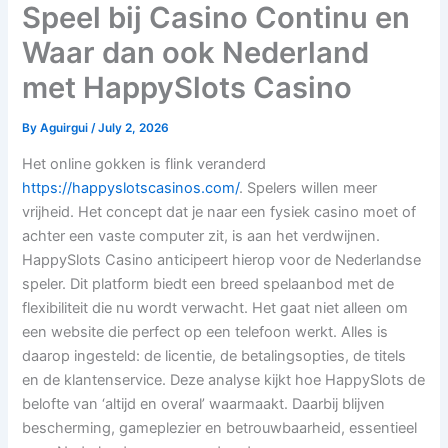
Speel bij Casino Continu en
Waar dan ook Nederland
met HappySlots Casino
By
Aguirgui
/
July 2, 2026
Het online gokken is flink veranderd
https://happyslotscasinos.com/
. Spelers willen meer
vrijheid. Het concept dat je naar een fysiek casino moet of
achter een vaste computer zit, is aan het verdwijnen.
HappySlots Casino anticipeert hierop voor de Nederlandse
speler. Dit platform biedt een breed spelaanbod met de
flexibiliteit die nu wordt verwacht. Het gaat niet alleen om
een website die perfect op een telefoon werkt. Alles is
daarop ingesteld: de licentie, de betalingsopties, de titels
en de klantenservice. Deze analyse kijkt hoe HappySlots de
belofte van ‘altijd en overal’ waarmaakt. Daarbij blijven
bescherming, gameplezier en betrouwbaarheid, essentieel