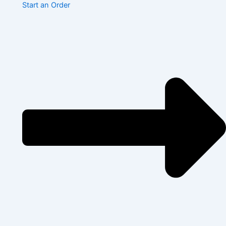
Start an Order