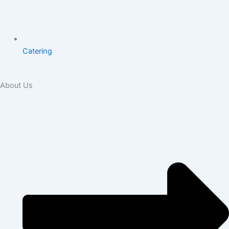
Catering
About Us