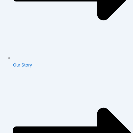
Our Story