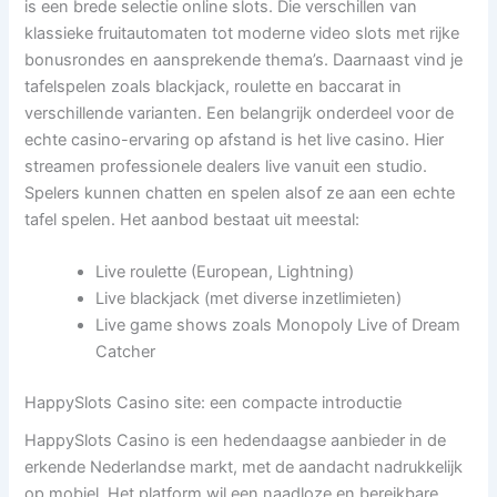
is een brede selectie online slots. Die verschillen van
klassieke fruitautomaten tot moderne video slots met rijke
bonusrondes en aansprekende thema’s. Daarnaast vind je
tafelspelen zoals blackjack, roulette en baccarat in
verschillende varianten. Een belangrijk onderdeel voor de
echte casino-ervaring op afstand is het live casino. Hier
streamen professionele dealers live vanuit een studio.
Spelers kunnen chatten en spelen alsof ze aan een echte
tafel spelen. Het aanbod bestaat uit meestal:
Live roulette (European, Lightning)
Live blackjack (met diverse inzetlimieten)
Live game shows zoals Monopoly Live of Dream
Catcher
HappySlots Casino site: een compacte introductie
HappySlots Casino is een hedendaagse aanbieder in de
erkende Nederlandse markt, met de aandacht nadrukkelijk
op mobiel. Het platform wil een naadloze en bereikbare