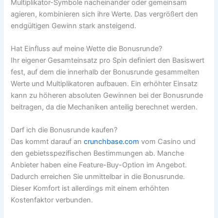
Multiplikator-Symbole nacheinander oder gemeinsam
agieren, kombinieren sich ihre Werte. Das vergrößert den
endgültigen Gewinn stark ansteigend.
Hat Einfluss auf meine Wette die Bonusrunde?
Ihr eigener Gesamteinsatz pro Spin definiert den Basiswert
fest, auf dem die innerhalb der Bonusrunde gesammelten
Werte und Multiplikatoren aufbauen. Ein erhöhter Einsatz
kann zu höheren absoluten Gewinnen bei der Bonusrunde
beitragen, da die Mechaniken anteilig berechnet werden.
Darf ich die Bonusrunde kaufen?
Das kommt darauf an
crunchbase.com
vom Casino und
den gebietsspezifischen Bestimmungen ab. Manche
Anbieter haben eine Feature-Buy-Option im Angebot.
Dadurch erreichen Sie unmittelbar in die Bonusrunde.
Dieser Komfort ist allerdings mit einem erhöhten
Kostenfaktor verbunden.