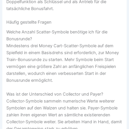
Doppelfunktion als Schlüssel und als Antrieb für die
tatsächliche Bonusfahrt.
Häufig gestellte Fragen
Welche Anzahl Scatter-Symbole benötige ich für die
Bonusrunde?
Mindestens drei Money Cart-Scatter-Symbole auf dem
Spielfeld in einem Basisdrehs sind erforderlich, zur Money
Train-Bonusrunde zu starten. Mehr Symbole beim Start
vermögen eine größere Zahl an anfänglichen Freispielen
darstellen, wodurch einen verbesserten Start in der
Bonusrunde ermöglicht.
Was ist der Unterschied von Collector und Payer?
Collector-Symbole sammeln numerische Werte weiterer
Symbolen auf den Walzen und halten sie. Payer-Symbole
zahlen ihren eigenen Wert an sämtliche existierenden
Collector-Symbole weiter. Sie arbeiten Hand in Hand, damit
der Gesamtgewinn stark zu erhöhen.