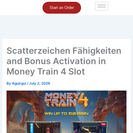
Skip
Start an Order
to
content
Scatterzeichen Fähigkeiten
and Bonus Activation in
Money Train 4 Slot
By
Aguirgui
/
July 2, 2026