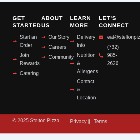
GET
ABOUT
LEARN
LET’S
STARTED
US
MORE
CONNECT
Start an
Our Story
Delivery
eat@steltonpi
Order
Info
Careers
(732)
Join
Nutrition
985-
Community
Rewards
&
2626
Allergens
Catering
Contact
&
Location
© 2025 Stelton Pizza
Privacy
Terms