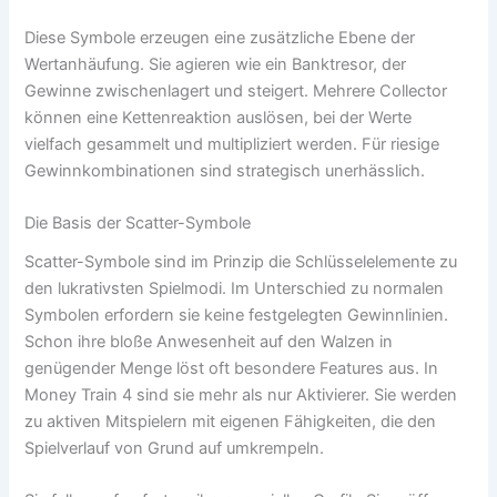
Diese Symbole erzeugen eine zusätzliche Ebene der
Wertanhäufung. Sie agieren wie ein Banktresor, der
Gewinne zwischenlagert und steigert. Mehrere Collector
können eine Kettenreaktion auslösen, bei der Werte
vielfach gesammelt und multipliziert werden. Für riesige
Gewinnkombinationen sind strategisch unerhässlich.
Die Basis der Scatter-Symbole
Scatter-Symbole sind im Prinzip die Schlüsselelemente zu
den lukrativsten Spielmodi. Im Unterschied zu normalen
Symbolen erfordern sie keine festgelegten Gewinnlinien.
Schon ihre bloße Anwesenheit auf den Walzen in
genügender Menge löst oft besondere Features aus. In
Money Train 4 sind sie mehr als nur Aktivierer. Sie werden
zu aktiven Mitspielern mit eigenen Fähigkeiten, die den
Spielverlauf von Grund auf umkrempeln.