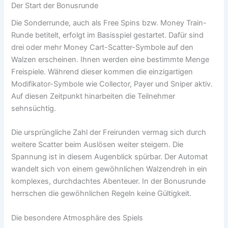
Der Start der Bonusrunde
Die Sonderrunde, auch als Free Spins bzw. Money Train-
Runde betitelt, erfolgt im Basisspiel gestartet. Dafür sind
drei oder mehr Money Cart-Scatter-Symbole auf den
Walzen erscheinen. Ihnen werden eine bestimmte Menge
Freispiele. Während dieser kommen die einzigartigen
Modifikator-Symbole wie Collector, Payer und Sniper aktiv.
Auf diesen Zeitpunkt hinarbeiten die Teilnehmer
sehnsüchtig.
Die ursprüngliche Zahl der Freirunden vermag sich durch
weitere Scatter beim Auslösen weiter steigern. Die
Spannung ist in diesem Augenblick spürbar. Der Automat
wandelt sich von einem gewöhnlichen Walzendreh in ein
komplexes, durchdachtes Abenteuer. In der Bonusrunde
herrschen die gewöhnlichen Regeln keine Gültigkeit.
Die besondere Atmosphäre des Spiels