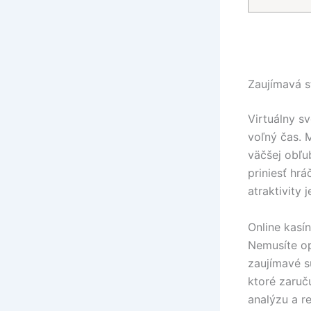
Zaujímavá s
Virtuálny sv
voľný čas. 
väčšej obľu
priniesť hr
atraktivity 
Online kasí
Nemusíte op
zaujímavé s
ktoré zaruč
analýzu a r