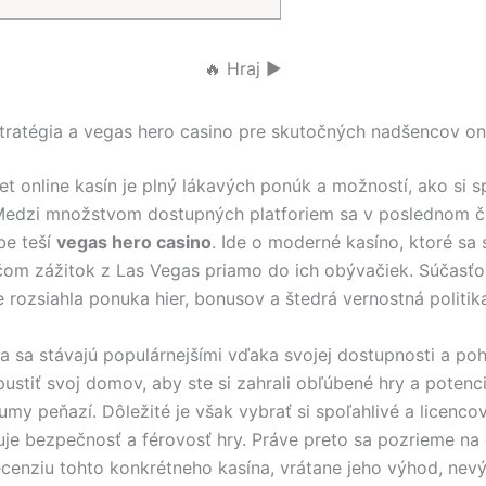
🔥 Hraj ▶️
tratégia a vegas hero casino pre skutočných nadšencov on
et online kasín je plný lákavých ponúk a možností, ako si s
Medzi množstvom dostupných platforiem sa v poslednom č
be teší
vegas hero casino
. Ide o moderné kasíno, ktoré sa 
áčom zážitok z Las Vegas priamo do ich obývačiek. Súčasťo
je rozsiahla ponuka hier, bonusov a štedrá vernostná politik
na sa stávajú populárnejšími vďaka svojej dostupnosti a poh
ustiť svoj domov, aby ste si zahrali obľúbené hry a potenci
umy peňazí. Dôležité je však vybrať si spoľahlivé a licenco
uje bezpečnosť a férovosť hry. Práve preto sa pozrieme na d
ecenziu tohto konkrétneho kasína, vrátane jeho výhod, nev