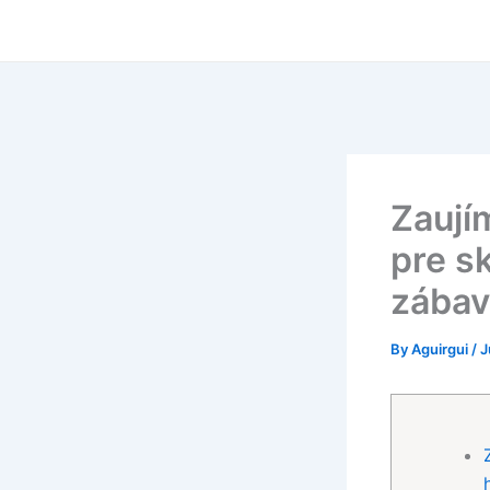
Skip
to
content
Zaují
pre s
zábav
By
Aguirgui
/
J