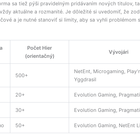
forma sa tiež pýši pravidelným pridávaním nových titulov, t
e vždy aktuálne a rozmanité. Je dôležité si uvedomiť, že z
účové a je nutné stanoviť si limity, aby sa vyhli problémom 
a
Počet Hier
Vývojári
(orientačný)
NetEnt, Microgaming, Play'
500+
Yggdrasil
20+
Evolution Gaming, Pragmati
30+
Evolution Gaming, Pragmati
no
50+
Evolution Gaming, NetEnt L