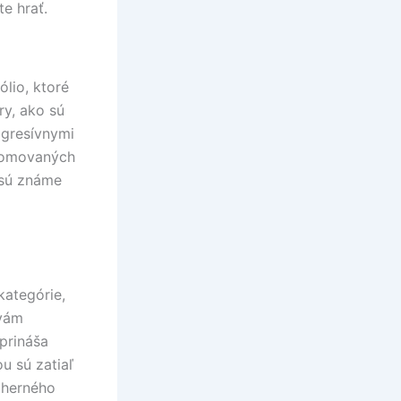
e hrať.
ólio, ktoré
ry, ako sú
ogresívnymi
enomovaných
 sú známe
kategórie,
 vám
prináša
u sú zatiaľ
 herného