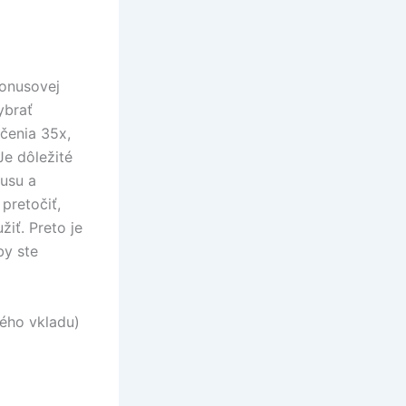
onusovej
ybrať
čenia 35x,
Je dôležité
nusu a
pretočiť,
iť. Preto je
by ste
vého vkladu)