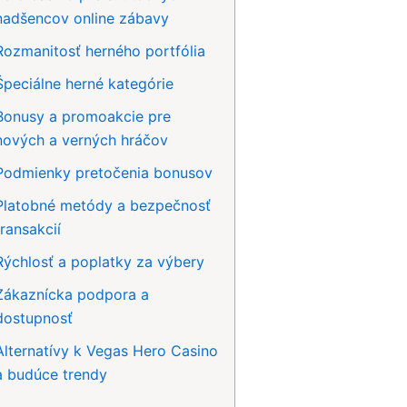
nadšencov online zábavy
Rozmanitosť herného portfólia
Špeciálne herné kategórie
Bonusy a promoakcie pre
nových a verných hráčov
Podmienky pretočenia bonusov
Platobné metódy a bezpečnosť
transakcií
Rýchlosť a poplatky za výbery
Zákaznícka podpora a
dostupnosť
Alternatívy k Vegas Hero Casino
a budúce trendy