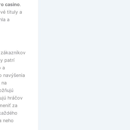
ro casino
.
é tituly a
hla a
 zákazníkov
y patrí
o a
o navýšenia
 na
ožňujú
ujú hráčov
meniť za
 každého
na neho