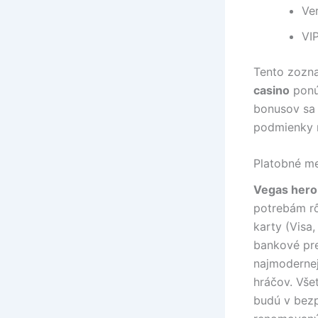
Ve
VI
Tento zozn
casino
ponú
bonusov sa 
podmienky n
Platobné me
Vegas hero
potrebám rô
karty (Visa,
bankové pre
najmodernej
hráčov. Vše
budú v bezp