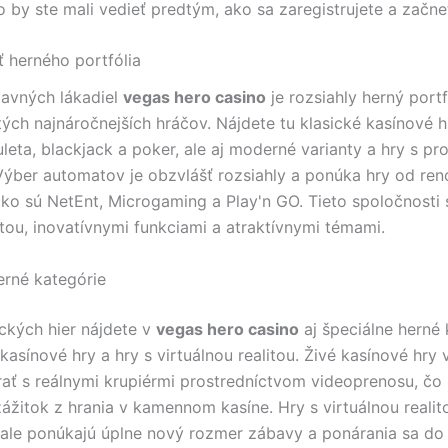
o by ste mali vedieť predtým, ako sa zaregistrujete a začnet
 herného portfólia
avných lákadiel
vegas hero casino
je rozsiahly herný portf
tých najnáročnejších hráčov. Nájdete tu klasické kasínové h
uleta, blackjack a poker, ale aj moderné varianty a hry s pr
Výber automatov je obzvlášť rozsiahly a ponúka hry od r
ako sú NetEnt, Microgaming a Play'n GO. Tieto spoločnosti
itou, inovatívnymi funkciami a atraktívnymi témami.
erné kategórie
ckých hier nájdete v
vegas hero casino
aj špeciálne herné 
kasínové hry a hry s virtuálnou realitou. Živé kasínové hry
ať s reálnymi krupiérmi prostredníctvom videoprenosu, čo 
ážitok z hrania v kamennom kasíne. Hry s virtuálnou realito
 ale ponúkajú úplne nový rozmer zábavy a ponárania sa do