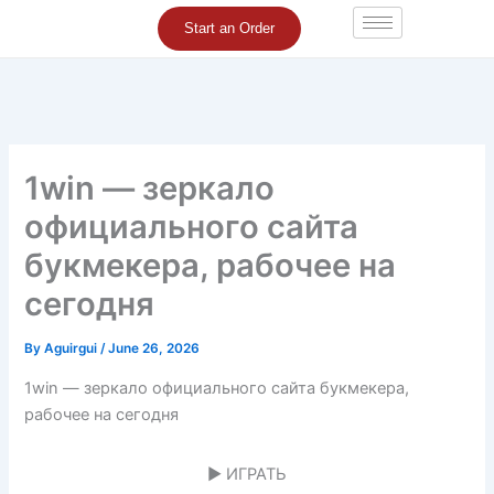
Skip
Start an Order
to
content
1win — зеркало
официального сайта
букмекера, рабочее на
сегодня
By
Aguirgui
/
June 26, 2026
1win — зеркало официального сайта букмекера,
рабочее на сегодня
▶️ ИГРАТЬ