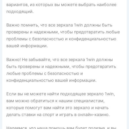
вариантов, из которых вы можете выбрать наиболее
подходящий.
Важно помнить, что все зеркала 1win должны быть
проверены и надежными, чтобы предотвратить любые
проблемы с безопасностью и конфиденциальностью
вашей информации.
Важно! Не забывайте, что все зеркала 1win должны
быть проверены и надежными, чтобы предотвратить
любые проблемы с безопасностью и
конфиденциальностью вашей информации.
Если вы не можете найти подходящее зеркало 1win,
вам можно обратиться к нашим специалистам,
которые помогут вам найти это зеркало и начать
делать ставки на спорт и играть в онлайн-казино.
Надеемся, что наша помощь вам будет полезна, и вы