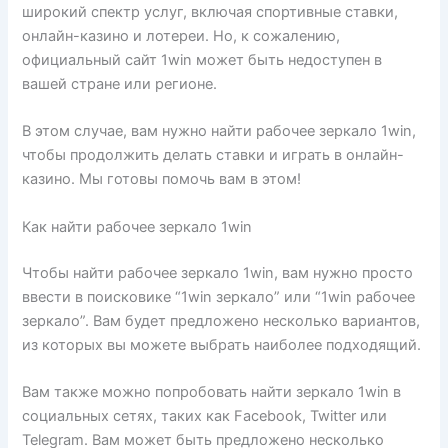
широкий спектр услуг, включая спортивные ставки,
онлайн-казино и лотереи. Но, к сожалению,
официальный сайт 1win может быть недоступен в
вашей стране или регионе.
В этом случае, вам нужно найти рабочее зеркало 1win,
чтобы продолжить делать ставки и играть в онлайн-
казино. Мы готовы помочь вам в этом!
Как найти рабочее зеркало 1win
Чтобы найти рабочее зеркало 1win, вам нужно просто
ввести в поисковике “1win зеркало” или “1win рабочее
зеркало”. Вам будет предложено несколько вариантов,
из которых вы можете выбрать наиболее подходящий.
Вам также можно попробовать найти зеркало 1win в
социальных сетях, таких как Facebook, Twitter или
Telegram. Вам может быть предложено несколько