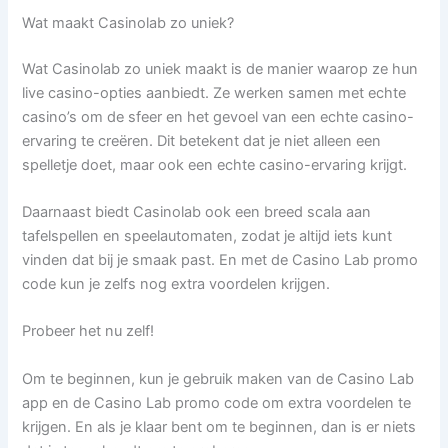
Wat maakt Casinolab zo uniek?
Wat Casinolab zo uniek maakt is de manier waarop ze hun
live casino-opties aanbiedt. Ze werken samen met echte
casino’s om de sfeer en het gevoel van een echte casino-
ervaring te creëren. Dit betekent dat je niet alleen een
spelletje doet, maar ook een echte casino-ervaring krijgt.
Daarnaast biedt Casinolab ook een breed scala aan
tafelspellen en speelautomaten, zodat je altijd iets kunt
vinden dat bij je smaak past. En met de Casino Lab promo
code kun je zelfs nog extra voordelen krijgen.
Probeer het nu zelf!
Om te beginnen, kun je gebruik maken van de Casino Lab
app en de Casino Lab promo code om extra voordelen te
krijgen. En als je klaar bent om te beginnen, dan is er niets