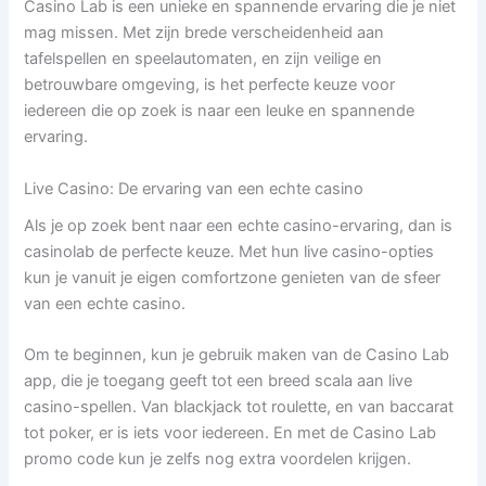
Casino Lab is een unieke en spannende ervaring die je niet
mag missen. Met zijn brede verscheidenheid aan
tafelspellen en speelautomaten, en zijn veilige en
betrouwbare omgeving, is het perfecte keuze voor
iedereen die op zoek is naar een leuke en spannende
ervaring.
Live Casino: De ervaring van een echte casino
Als je op zoek bent naar een echte casino-ervaring, dan is
casinolab de perfecte keuze. Met hun live casino-opties
kun je vanuit je eigen comfortzone genieten van de sfeer
van een echte casino.
Om te beginnen, kun je gebruik maken van de Casino Lab
app, die je toegang geeft tot een breed scala aan live
casino-spellen. Van blackjack tot roulette, en van baccarat
tot poker, er is iets voor iedereen. En met de Casino Lab
promo code kun je zelfs nog extra voordelen krijgen.