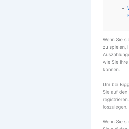
Wenn Sie si
zu spielen, 
Auszahlunge
wie Sie Ihr
können.
Um bei Bigg
Sie auf den
registrieren
loszulegen.
Wenn Sie sic