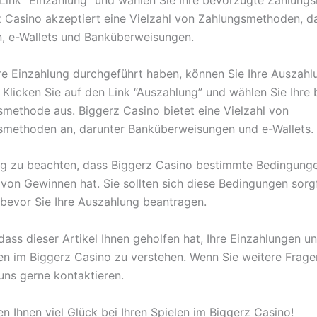
 Link “Einzahlung” und wählen Sie Ihre bevorzugte Zahlun
z Casino akzeptiert eine Vielzahl von Zahlungsmethoden, d
n, e-Wallets und Banküberweisungen.
re Einzahlung durchgeführt haben, können Sie Ihre Auszahl
 Klicken Sie auf den Link “Auszahlung” und wählen Sie Ihre
methode aus. Biggerz Casino bietet eine Vielzahl von
methoden an, darunter Banküberweisungen und e-Wallets.
tig zu beachten, dass Biggerz Casino bestimmte Bedingunge
von Gewinnen hat. Sie sollten sich diese Bedingungen sorgf
 bevor Sie Ihre Auszahlung beantragen.
dass dieser Artikel Ihnen geholfen hat, Ihre Einzahlungen u
n im Biggerz Casino zu verstehen. Wenn Sie weitere Frage
uns gerne kontaktieren.
n Ihnen viel Glück bei Ihren Spielen im Biggerz Casino!