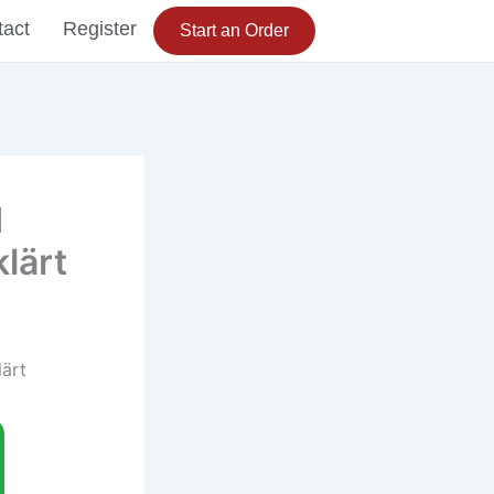
tact
Register
Start an Order
d
lärt
lärt