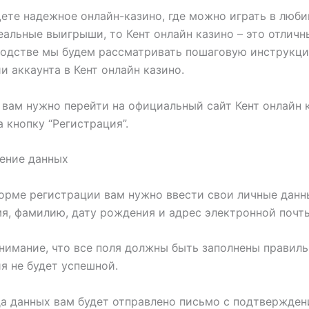
ете надежное онлайн-казино, где можно играть в люб
еальные выигрыши, то Кент онлайн казино – это отличн
водстве мы будем рассматривать пошаговую инструкц
и аккаунта в Кент онлайн казино.
 вам нужно перейти на официальный сайт Кент онлайн 
а кнопку “Регистрация”.
дение данных
орме регистрации вам нужно ввести свои личные данн
я, фамилию, дату рождения и адрес электронной почт
нимание, что все поля должны быть заполнены правиль
я не будет успешной.
а данных вам будет отправлено письмо с подтвержде