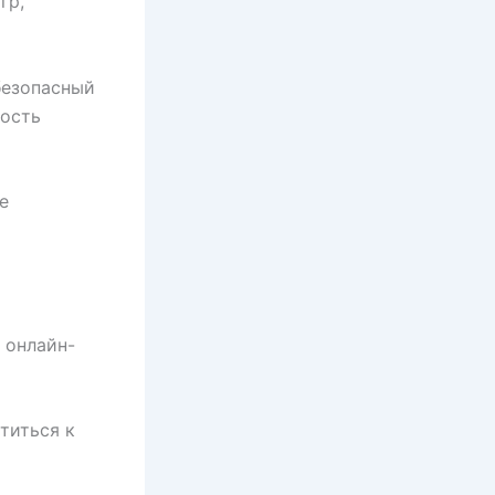
гр,
 безопасный
ность
е
 онлайн-
титься к