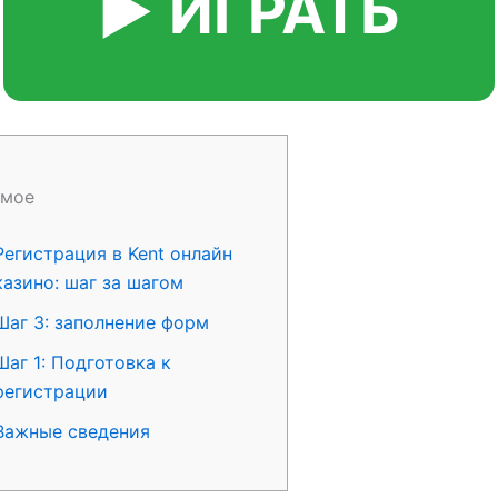
▶️ ИГРАТЬ
мое
Регистрация в Kent онлайн
казино: шаг за шагом
Шаг 3: заполнение форм
Шаг 1: Подготовка к
регистрации
Важные сведения