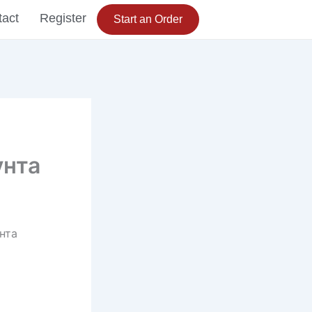
tact
Register
Start an Order
унта
нта