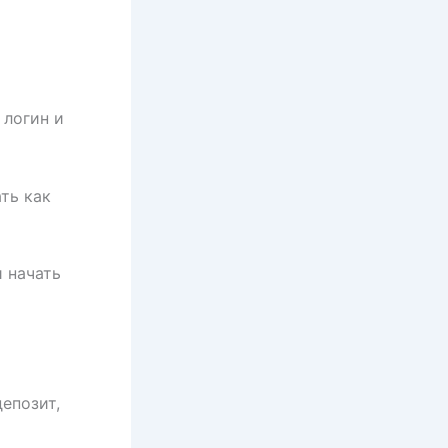
 логин и
ть как
и начать
епозит,