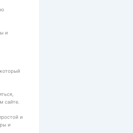
но
ры и
 который
яться,
м сайте.
простой и
гры и